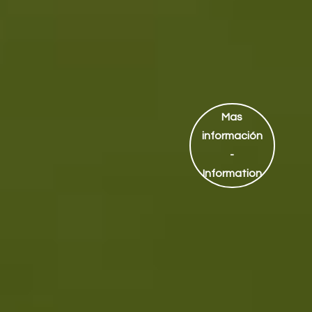
Mas
información
-
Information