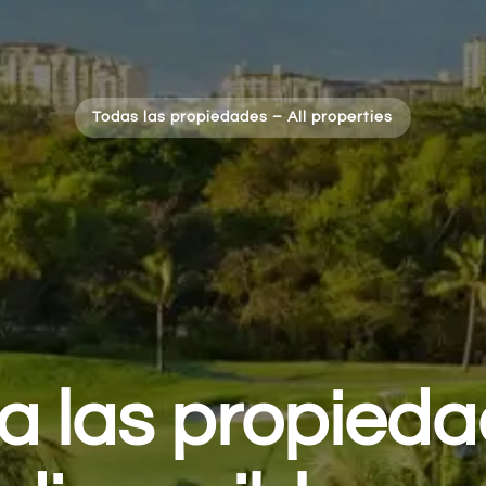
Todas las propiedades
–
All properties
a las propied