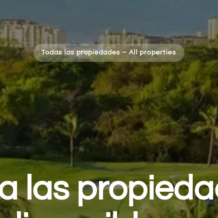
Todas las propiedades
–
All properties
a las propied